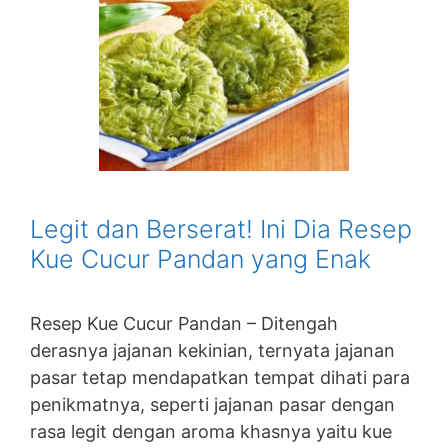
Legit dan Berserat! Ini Dia Resep
Kue Cucur Pandan yang Enak
Resep Kue Cucur Pandan – Ditengah
derasnya jajanan kekinian, ternyata jajanan
pasar tetap mendapatkan tempat dihati para
penikmatnya, seperti jajanan pasar dengan
rasa legit dengan aroma khasnya yaitu kue