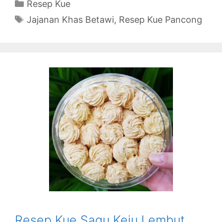
Categories
Resep Kue
Tags
Jajanan Khas Betawi
,
Resep Kue Pancong
Resep Kue Sagu Keju Lembut