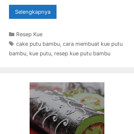
Selengkapnya
Categories
Resep Kue
Tags
cake putu bambu
,
cara membuat kue putu
bambu
,
kue putu
,
resep kue putu bambu