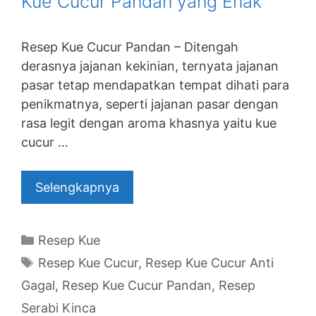
Kue Cucur Pandan yang Enak
Resep Kue Cucur Pandan – Ditengah
derasnya jajanan kekinian, ternyata jajanan
pasar tetap mendapatkan tempat dihati para
penikmatnya, seperti jajanan pasar dengan
rasa legit dengan aroma khasnya yaitu kue
cucur …
Selengkapnya
Categories
Resep Kue
Tags
Resep Kue Cucur
,
Resep Kue Cucur Anti
Gagal
,
Resep Kue Cucur Pandan
,
Resep
Serabi Kinca