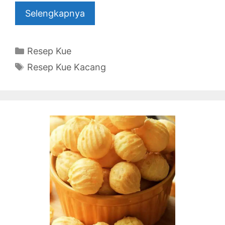
Selengkapnya
Categories
Resep Kue
Tags
Resep Kue Kacang