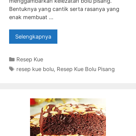
menggambarkan kelezatan bolu pisang.
Bentuknya yang cantik serta rasanya yang
enak membuat …
Selengkapnya
Categories
Resep Kue
Tags
resep kue bolu
,
Resep Kue Bolu Pisang