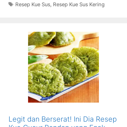
Tags
Resep Kue Sus
,
Resep Kue Sus Kering
Legit dan Berserat! Ini Dia Resep