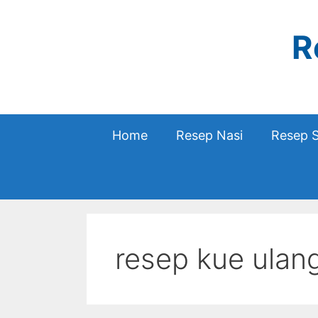
Skip
to
R
content
Home
Resep Nasi
Resep 
resep kue ulan