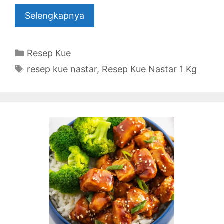
Selengkapnya
Categories
Resep Kue
Tags
resep kue nastar
,
Resep Kue Nastar 1 Kg