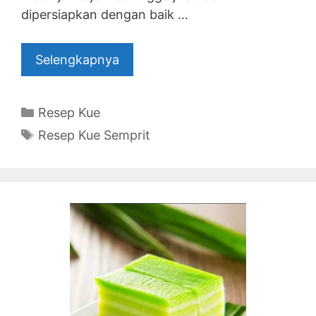
dipersiapkan dengan baik …
Selengkapnya
Categories
Resep Kue
Tags
Resep Kue Semprit