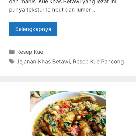
dan manis. Kue khas Betawi yang lezat ini
punya tekstur lembut dan lumer …
Selengkapnya
Categories
Resep Kue
Tags
Jajanan Khas Betawi
,
Resep Kue Pancong