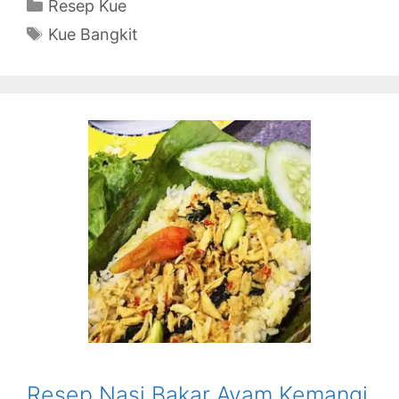
Categories
Resep Kue
Tags
Kue Bangkit
Resep Nasi Bakar Ayam Kemangi