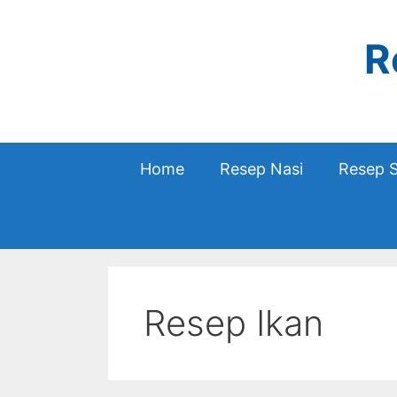
Skip
to
R
content
Home
Resep Nasi
Resep 
Resep Ikan