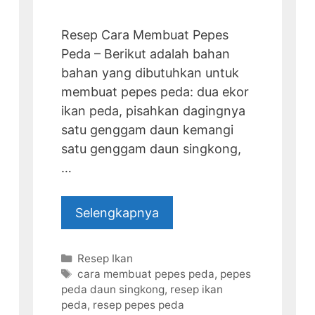
Resep Cara Membuat Pepes
Peda – Berikut adalah bahan
bahan yang dibutuhkan untuk
membuat pepes peda: dua ekor
ikan peda, pisahkan dagingnya
satu genggam daun kemangi
satu genggam daun singkong,
…
Selengkapnya
Categories
Resep Ikan
Tags
cara membuat pepes peda
,
pepes
peda daun singkong
,
resep ikan
peda
,
resep pepes peda