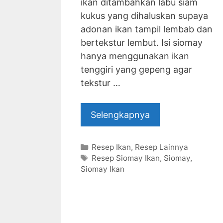
ikan ditambahkan labu siam
kukus yang dihaluskan supaya
adonan ikan tampil lembab dan
bertekstur lembut. Isi siomay
hanya menggunakan ikan
tenggiri yang gepeng agar
tekstur …
Selengkapnya
Categories
Resep Ikan
,
Resep Lainnya
Tags
Resep Siomay Ikan
,
Siomay
,
Siomay Ikan