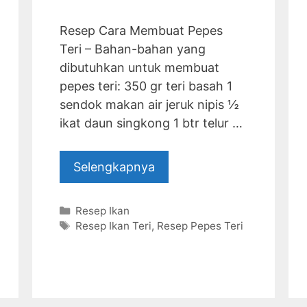
Resep Cara Membuat Pepes
Teri – Bahan-bahan yang
dibutuhkan untuk membuat
pepes teri: 350 gr teri basah 1
sendok makan air jeruk nipis ½
ikat daun singkong 1 btr telur …
Selengkapnya
Categories
Resep Ikan
Tags
Resep Ikan Teri
,
Resep Pepes Teri