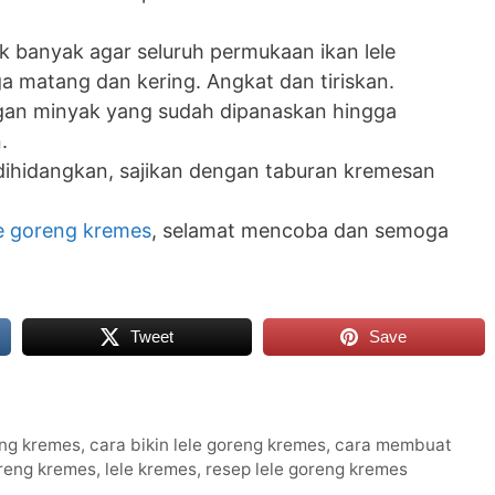
 banyak agar seluruh permukaan ikan lele
a matang dan kering. Angkat dan tiriskan.
gan minyak yang sudah dipanaskan hingga
.
p dihidangkan, sajikan dengan taburan kremesan
le goreng kremes
, selamat mencoba dan semoga
Tweet
Save
eng kremes
,
cara bikin lele goreng kremes
,
cara membuat
oreng kremes
,
lele kremes
,
resep lele goreng kremes