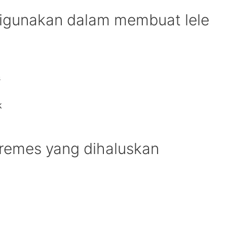
igunakan dalam membuat lele
s
k
remes yang dihaluskan