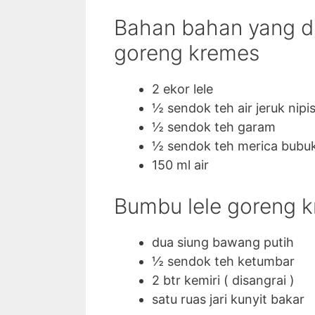
Bahan bahan yang d
goreng kremes
2 ekor lele
½ sendok teh air jeruk nipi
½ sendok teh garam
½ sendok teh merica bubu
150 ml air
Bumbu lele goreng k
dua siung bawang putih
½ sendok teh ketumbar
2 btr kemiri ( disangrai )
satu ruas jari kunyit bakar