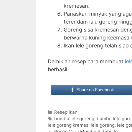
kremesan.
Panaskan minyak yang agak
terendam lalu goreng hingg
Goreng sisa kremesan den
berwarna kuning keemasan
Ikan lele goreng telah sia
Demikian resep cara membuat
le
berhasil.
Share on Facebook
Categories
Resep Ikan
Tags
bumbu lele goreng
,
bumbu lele gor
lele goreng kremes
,
lele goreng
,
lele g
Resep Cara Membuat Tahu Isi