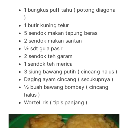
1 bungkus puff tahu ( potong diagonal
)
1 butir kuning telur
5 sendok makan tepung beras
2 sendok makan santan
½ sdt gula pasir
2 sendok teh garam
1 sendok teh merica
3 siung bawang putih ( cincang halus )
Daging ayam cincang ( secukupnya )
½ buah bawang bombay ( cincang
halus )
Wortel iris ( tipis panjang )