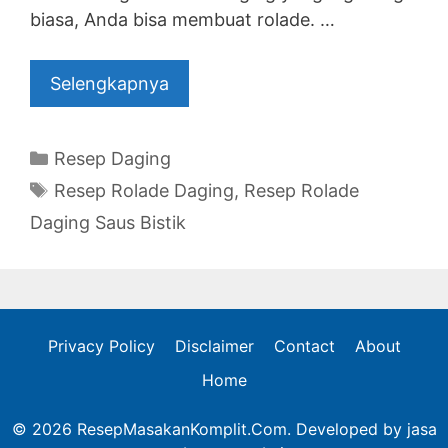
biasa, Anda bisa membuat rolade. …
Selengkapnya
Categories
Resep Daging
Tags
Resep Rolade Daging
,
Resep Rolade
Daging Saus Bistik
Privacy Policy
Disclaimer
Contact
About
Home
© 2026 ResepMasakanKomplit.Com. Developed by
jasa