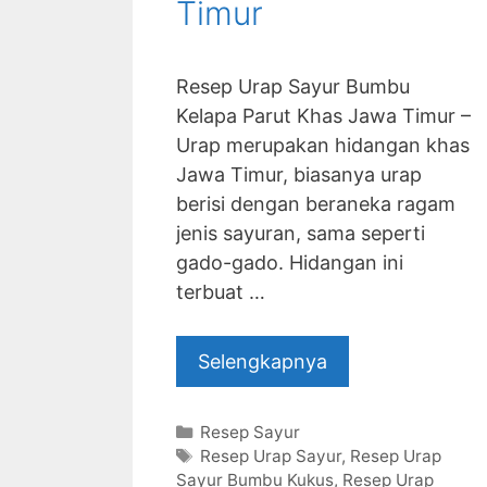
Timur
Resep Urap Sayur Bumbu
Kelapa Parut Khas Jawa Timur –
Urap merupakan hidangan khas
Jawa Timur, biasanya urap
berisi dengan beraneka ragam
jenis sayuran, sama seperti
gado-gado. Hidangan ini
terbuat …
Selengkapnya
Categories
Resep Sayur
Tags
Resep Urap Sayur
,
Resep Urap
Sayur Bumbu Kukus
,
Resep Urap