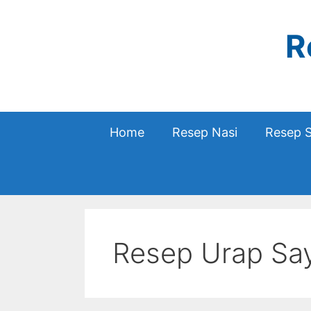
Skip
to
R
content
Home
Resep Nasi
Resep 
Resep Urap Say