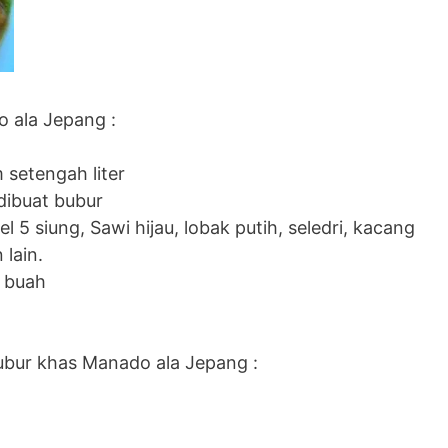
 ala Jepang :
 setengah liter
dibuat bubur
l 5 siung, Sawi hijau, lobak putih, seledri, kacang
 lain.
 buah
ur khas Manado ala Jepang :