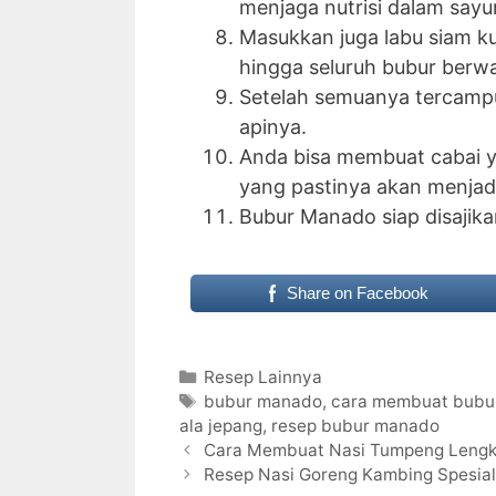
menjaga nutrisi dalam sayur
Masukkan juga labu siam k
hingga seluruh bubur berw
Setelah semuanya tercampu
apinya.
Anda bisa membuat cabai y
yang pastinya akan menjadik
Bubur Manado siap disajika
Share on Facebook
Categories
Resep Lainnya
Tags
bubur manado
,
cara membuat bubu
ala jepang
,
resep bubur manado
Cara Membuat Nasi Tumpeng Lengk
Resep Nasi Goreng Kambing Spesia