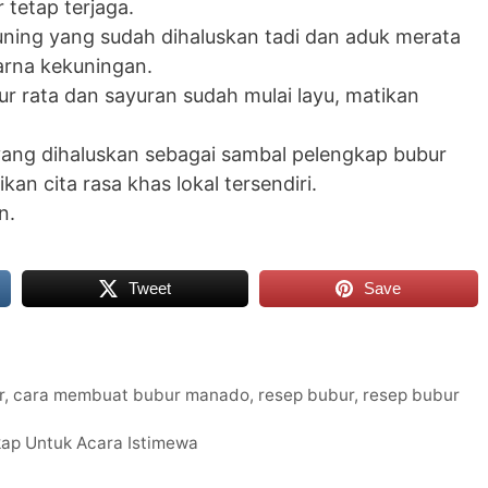
 tetap terjaga.
uning yang sudah dihaluskan tadi dan aduk merata
arna kekuningan.
r rata dan sayuran sudah mulai layu, matikan
ang dihaluskan sebagai sambal pelengkap bubur
an cita rasa khas lokal tersendiri.
n.
Tweet
Save
r
,
cara membuat bubur manado
,
resep bubur
,
resep bubur
ap Untuk Acara Istimewa
l