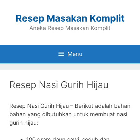
Skip
to
Resep Masakan Komplit
content
Aneka Resep Masakan Komplit
Menu
Resep Nasi Gurih Hijau
Resep Nasi Gurih Hijau – Berikut adalah bahan
bahan yang dibutuhkan untuk membuat nasi
gurih hijau:
100 gram daun sawi, seduh dan